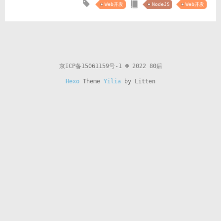
Web开发
NodeJS
Web开发
京ICP备15061159号-1
© 2022 80后
Hexo
Theme
Yilia
by Litten